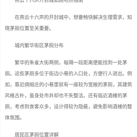
燕云十六声开封城如厕地点指南
在燕云十六声的开封城中，想要畅快解决生理需求，知
晓茅厕位置至关重要。
城内繁华街区茅厕分布
繁华的朱雀大街两侧，每隔一段距离便能找到一处茅
厕。这些茅厕多位于街边小巷的入口处，方便行人进出。例
如，靠近绸缎庄的小巷里就有一座较为宽敞的茅厕，其建筑
风格古朴，虽身处市井却也不失整洁。还有临近酒楼的茅
厕，考虑到食客众多，设计得较为隐蔽，避免影响酒楼的整
体氛围。
居民区茅厕位置详解