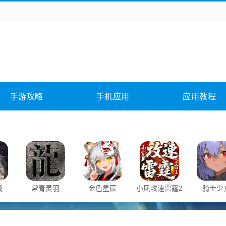
务办公
媒体影音
学习教育
拍照美颜
它游戏
冒险解谜
动作游戏
卡牌游戏
全相关
应用软件
影音软件
插件下载
手游攻略
手机应用
应用教程
合其它
软件教程
域
常青灵羽
金色星辰
小凤攻速雷霆2
骑士少
合1