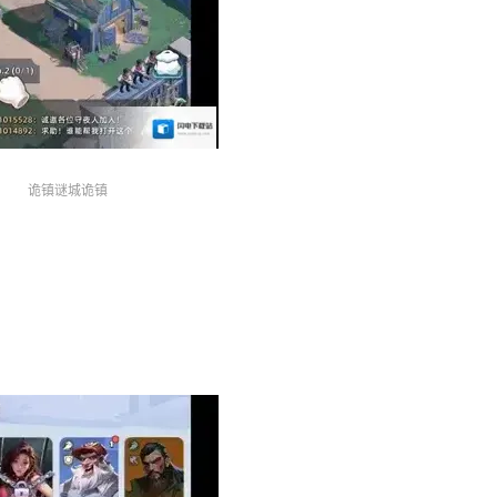
诡镇谜城诡镇