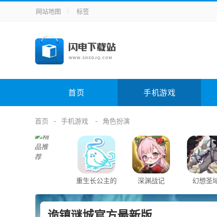
网站地图
标签
全站导航
手机应用
主题美化
其它应用
商
手机游戏
H5游戏
体育竞技
其
电脑软件
其它类别
图形软件
安
首页
手机游戏
应用教程
手游攻略
未分类
综
首页
手机游戏
角色扮演
重生长公主的
深渊战记
幻想圣
日常
诡镇谜城官方最新版