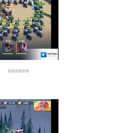
诡镇谜城谜城