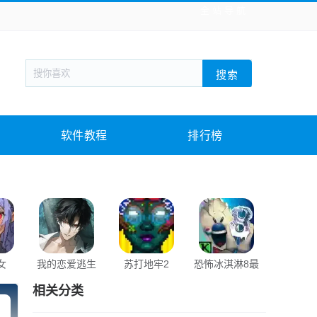
全站导航
新闻阅读
旅游出行
生活实用
社交聊天
搜索
回合网游
战棋游戏
枪战射击
模拟经营
教育教学
游戏娱乐
系统软件
素材下载
软件教程
排行榜
女
我的恋爱逃生
苏打地牢2
恐怖冰淇淋8最
朝月传
攻略
终章
相关分类