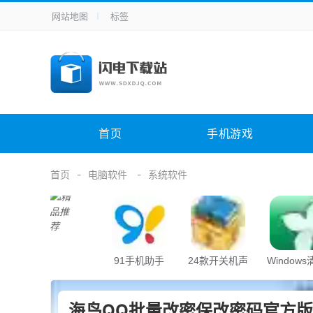
网站地图
标签
全站导航
手机应用
主题美化
其它应用
商
手机游戏
H5游戏
体育竞技
其
电脑软件
其它类别
图形软件
安
首页
手机游戏
应用教程
手游攻略
未分类
综
首页
电脑软件
系统软件
91手机助手
24款开关机声
Window
音
助手
海鸟QQ批量改密保改密码官方版