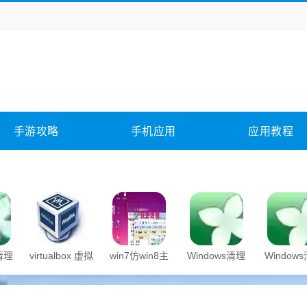
务办公
媒体影音
学习教育
拍照美颜
它游戏
冒险解谜
动作游戏
卡牌游戏
全相关
应用软件
影音软件
插件下载
手游攻略
手机应用
应用教程
合其它
软件教程
s清理
virtualbox 虚拟
win7仿win8主
Windows清理
Window
机
题
助手
助手