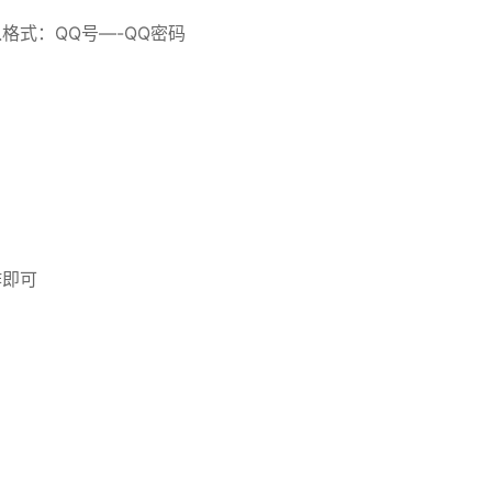
格式：QQ号—-QQ密码
作即可