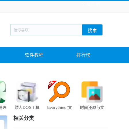
全站导航
新闻阅读
旅游出行
生活实用
社交聊天
搜索
回合网游
战棋游戏
枪战射击
模拟经营
教育教学
游戏娱乐
系统软件
素材下载
软件教程
排行榜
s清理
矮人DOS工具
Everything(文
时间还原与文
EasyU
箱
件快速搜索)
件归理
相关分类