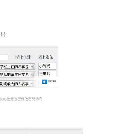
码;
鸟QQ批量改密保改密码海鸟