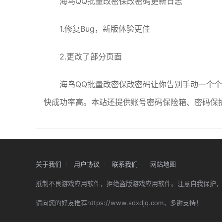
海鸟QQ批量改密保改密码更新日志
1.修复Bug，新版体验更佳
2.更改了部分页面
海鸟QQ批量改密保改密码让你告别手动一个个
快成功率高。本站还提供账号密码保险箱、密码保
关于我们
用户协议
联系我们
网站地图
抵制不良游戏应用软件，拒绝盗版游戏应用软件。注意自我保护
请向您的好友推荐https://www.sdxdjq.com，多谢支持！