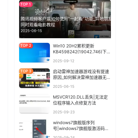
腾讯视频客户端如何使用“一起看”功能_异地朋友
同时观看电影教程
2025-06-15
Win10 20H2累积更新
KB4598242(19042.746)下载
+更新内容
2025-09-12
启动雷神加速器游戏没有提速
原因_如何解决雷神加速器无法
连接情况
2025-06-15
MSVCR120.DLL丢失|无法定
位程序输入点修复方法
2025-09-23
windows7旗舰版序列
号|windows7旗舰版激活码
2017
2025-09-24