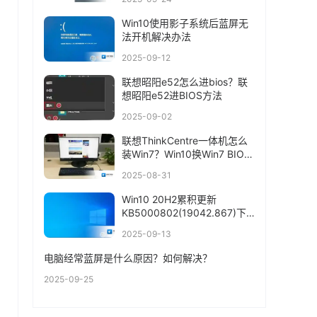
Win10使用影子系统后蓝屏无
法开机解决办法
2025-09-12
联想昭阳e52怎么进bios？联
想昭阳e52进BIOS方法
2025-09-02
联想ThinkCentre一体机怎么
装Win7？Win10换Win7 BIOS
设置+U盘启动
2025-08-31
Win10 20H2累积更新
KB5000802(19042.867)下
载+更新内容
2025-09-13
电脑经常蓝屏是什么原因？如何解决？
2025-09-25