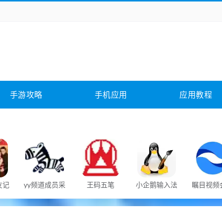
务办公
媒体影音
学习教育
拍照美颜
它游戏
冒险解谜
动作游戏
卡牌游戏
全相关
应用软件
影音软件
插件下载
手游攻略
手机应用
应用教程
合其它
软件教程
老友记
yy频道成员采
王码五笔
小企鹅输入法
瞩目视频
文对
集免费工具