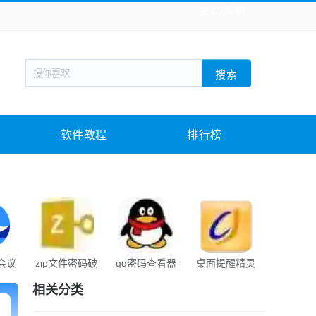
全站导航
新闻阅读
旅游出行
生活实用
社交聊天
搜索
回合网游
战棋游戏
枪战射击
模拟经营
教育教学
游戏娱乐
系统软件
素材下载
软件教程
排行榜
会议
zip文件密码破
qq密码查看器
桌面提醒精灵
文件均分
解器
器
相关分类