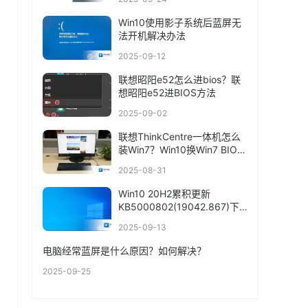
Win10使用影子系统后蓝屏无
法开机解决办法
2025-09-12
联想昭阳e52怎么进bios？联
想昭阳e52进BIOS方法
2025-09-02
联想ThinkCentre一体机怎么
装Win7？Win10换Win7 BIOS
设置+U盘启动
2025-08-31
Win10 20H2累积更新
KB5000802(19042.867)下
载+更新内容
2025-09-13
电脑经常蓝屏是什么原因？如何解决？
2025-09-25