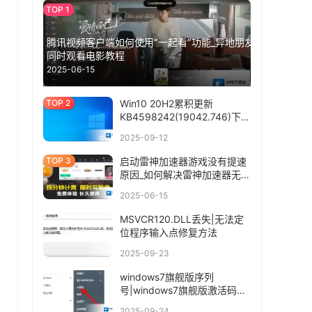
腾讯视频客户端如何使用“一起看”功能_异地朋友
同时观看电影教程
2025-06-15
Win10 20H2累积更新
KB4598242(19042.746)下载
+更新内容
2025-09-12
启动雷神加速器游戏没有提速
原因_如何解决雷神加速器无法
连接情况
2025-06-15
MSVCR120.DLL丢失|无法定
位程序输入点修复方法
2025-09-23
windows7旗舰版序列
号|windows7旗舰版激活码
2017
2025-09-24