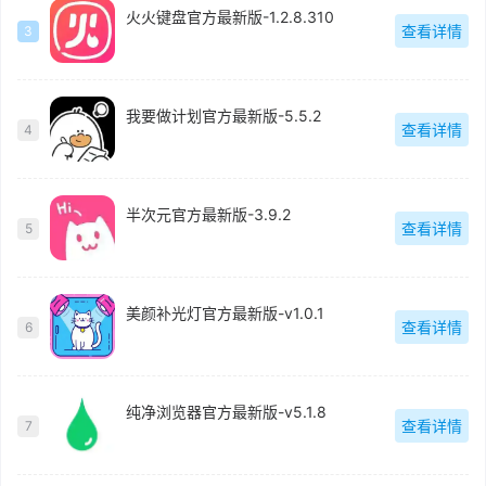
火火键盘官方最新版-1.2.8.310
查看详情
3
我要做计划官方最新版-5.5.2
查看详情
4
半次元官方最新版-3.9.2
查看详情
5
美颜补光灯官方最新版-v1.0.1
查看详情
6
纯净浏览器官方最新版-v5.1.8
查看详情
7