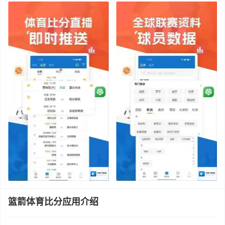
篮箭体育比分应用介绍