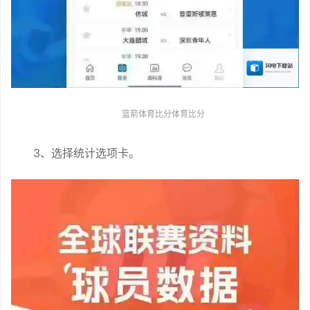
篮箭体育比分体育比分
3、选择统计选项卡。