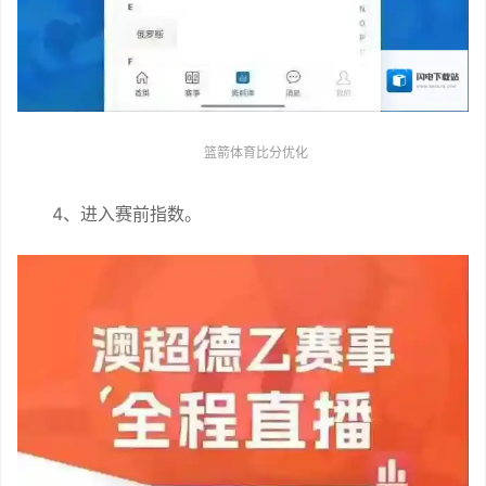
篮箭体育比分优化
4、进入赛前指数。