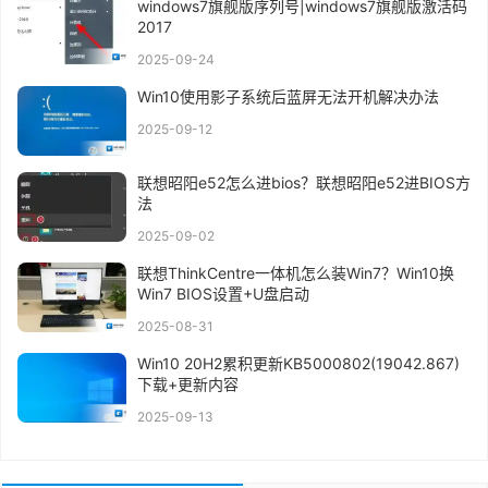
windows7旗舰版序列号|windows7旗舰版激活码
2017
2025-09-24
Win10使用影子系统后蓝屏无法开机解决办法
2025-09-12
联想昭阳e52怎么进bios？联想昭阳e52进BIOS方
法
2025-09-02
联想ThinkCentre一体机怎么装Win7？Win10换
Win7 BIOS设置+U盘启动
2025-08-31
Win10 20H2累积更新KB5000802(19042.867)
下载+更新内容
2025-09-13