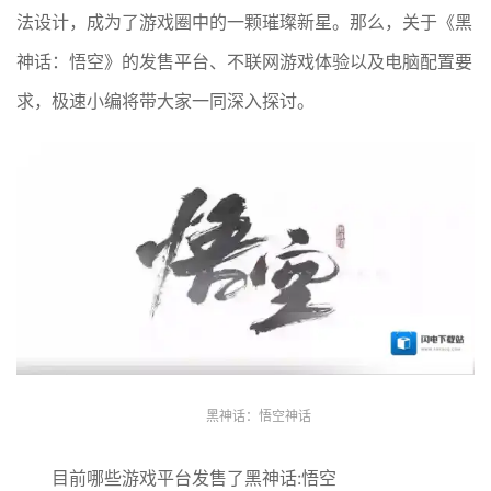
法设计，成为了游戏圈中的一颗璀璨新星。那么，关于《黑
神话：悟空》的发售平台、不联网游戏体验以及电脑配置要
求，极速小编将带大家一同深入探讨。
黑神话：悟空神话
目前哪些游戏平台发售了黑神话:悟空