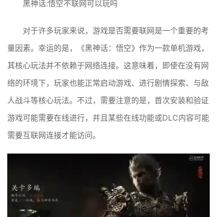
黑神话:悟空不联网可以玩吗
对于许多玩家来说，游戏是否需要联网是一个重要的考
量因素。幸运的是，《黑神话：悟空》作为一款单机游戏，
其核心玩法并不依赖于网络连接。这意味着，即使在没有网
络的环境下，玩家也能正常启动游戏、进行剧情探索、与敌
人战斗等核心玩法。不过，需要注意的是，首次安装和验证
游戏可能需要在线进行，并且某些在线功能或DLC内容可能
需要互联网连接才能访问。