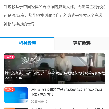
到这款基于中国经典名著改编的游戏大作。无论是主机玩家
还是PC玩家，都能够找到适合自己的方式来探索这个充满
神秘与挑战的世界。
相关教程
更新教程
腾讯视频客户端如何使用“一起看”功能_异地朋友同时观看电影教程
2025-06-15
Win10 20H2累积更新KB4598242(19042.746)
下载+更新内容
2025-09-12