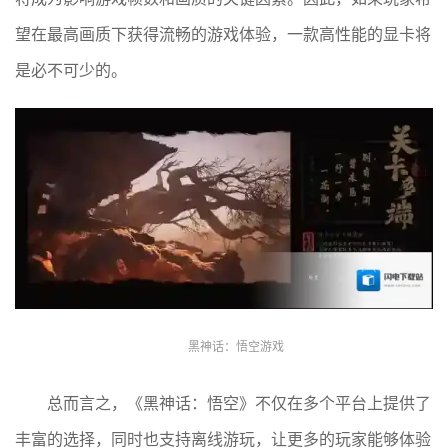
望在最高画质下获得流畅的游戏体验，一款高性能的显卡将
是必不可少的。
黑神话：悟空游戏
总而言之，《黑神话：悟空》不仅在多个平台上提供了
丰富的选择，同时也支持离线游玩，让更多的玩家能够体验